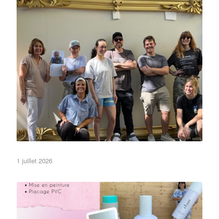
Pas besoin d’en faire trop … Du baroque, de
1 juillet 2026
•Festivals•
•Objets•
3D
Non classé
l’or !