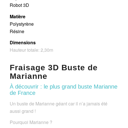
Robot 3D
Matière
Polystyrène
Résine
Dimensions
Hauteur totale: 2,30m
Fraisage 3D Buste de
Marianne
À découvrir : le plus grand buste Marianne
de France
Un buste de Marianne géant car il n’a jamais été
aussi grand !
Pourquoi Marianne ?