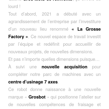
lourd !
Tout d’abord, 2021 a débuté avec un
agrandissement de l’entreprise par l’investiture
d’un nouveau lieu renommé
« La Grosse
Factory »
. Ce nouvel espace de travail investit
par l’équipe et redéfinit pour accueillir de
nouveaux projets, de nouvelles dimensions.
Et pas n’importe quelles dimensions puisque…
À suivi une
nouvelle acquisition
pour
compléter notre parc de machines avec un
centre d’usinage 7 axes
.
Ce robot donne naissance à une nouvelle
marque «
Grosbot
» qui positionne l’atelier sur
de nouvelles compétences de fraisage et