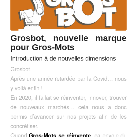
Grosbot, nouvelle marque
pour Gros-Mots
Introduction à de nouvelles dimensions
Grosbot.
Après une année retardée par la Covid… nous
y voilà enfin !
En 2020, il fallait se réinventer, innover, trouver
de nouveaux marchés… cela nous a donc
permis d’avancer sur nos projets afin de les
concrétiser.
Quand
Gros-Mots se réinvente
, ça envoie du