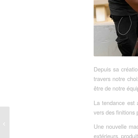
Depuis sa créatio
travers notre cho
être de notre équi
La tendance est 
vers des finitions
Se fédérer, se regrouper
Une nouvelle mach
…
extérieurs, produi