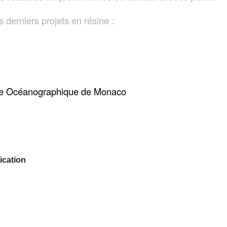
 derniers projets en résine :
e Océanographique de Monaco
ication