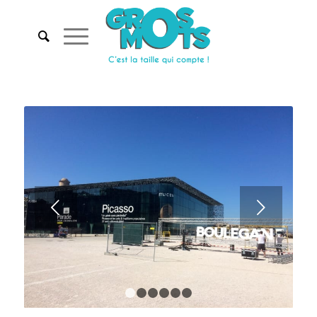
Suivant
1
2
3
4
5
6