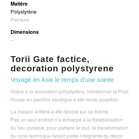
Matière
Polystyrène
Peinture
Dimensions
–
Torii Gate
factice,
decoration polystyrene
Voyage en Asie le temps d’une soirée
Grâce à la decoration polystyrene, transformer la Pool
House en pavillon asiatique a été rendu possible.
La maison entière a été décoré sur ce thème.
Pas un seul endroit n’a échappé à la théatralisation
du lieu puisque, pour parfaire le tout, la transformation
du local technique faisait partie intégrante du décor.