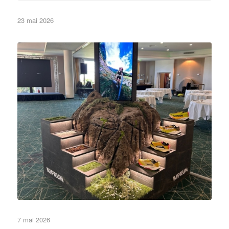
23 mai 2026
•Eléments de décor•
Non classé
de Cannes
Reproduire un rocher, c’est un tout
7 mai 2026
•Eléments de décor•