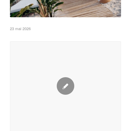
23 mai 2026
•Eléments de décor•
Non classé
de Cannes
APM Monaco a posé ses couleurs sur la plage