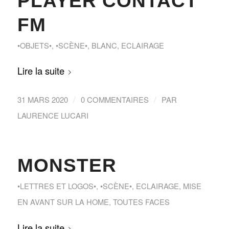
PLAYER CONTACT
FM
•OBJETS•
,
•SCÈNE•
,
BLANC
,
ECLAIRAGE
Lire la suite
/
/
31 MARS 2020
0 COMMENTAIRES
PAR
LAURENCE LUCARI
MONSTER
•LETTRES ET LOGOS•
,
•SCÈNE•
,
ECLAIRAGE
,
MISE
EN AVANT SUR LA HOME
,
TOUTES FACES
Lire la suite