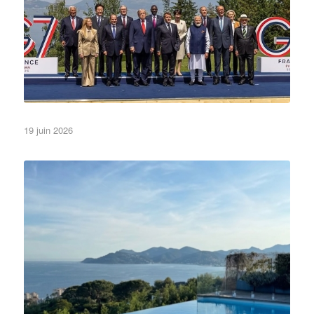
19 juin 2026
•Lettres et Logos•
A la une
Non classé
Et oui, nos lettres sont aussi waterproof !