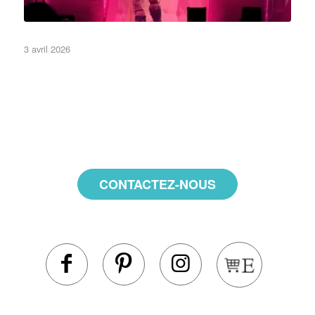
3 avril 2026
•Eléments de décor•
•Objets•
•Scène•
CONTACTEZ-NOUS