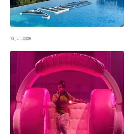
•Lettres et Logos•
•Piscine•
A la une
18 juin 2026
Non classé
Bref, on a fait le casque de Théodora.