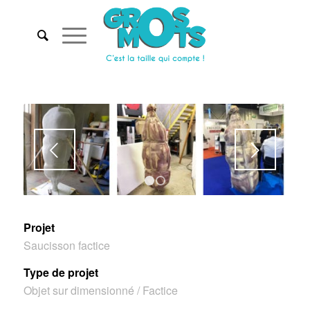
Suivant
1
2
Projet
Saucisson factice
Type de projet
Objet sur dimensionné / Factice