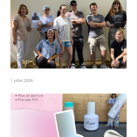
Pas besoin d’en faire trop … Du baroque, de
1 juillet 2026
•Festivals•
•Objets•
3D
Non classé
l’or !
factices cosmétiques des grands, des gros