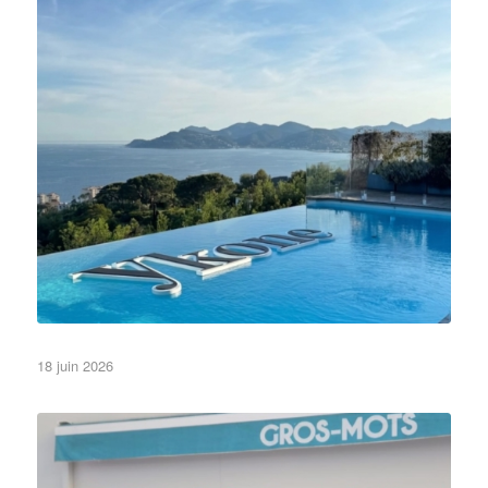
Et oui, nos lettres sont aussi waterproof !
•Lettres et Logos•
•Piscine•
A la une
18 juin 2026
Non classé