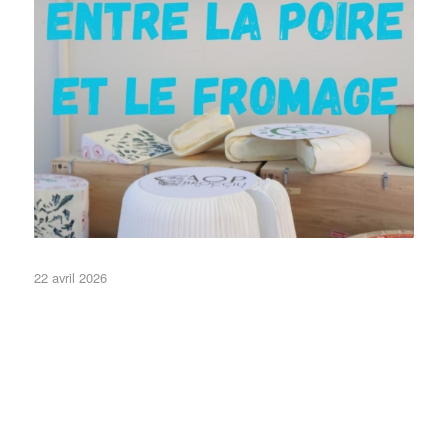
Vous reprendrez bien un bout de fromage ?
22 avril 2026
•Objets•
•Stands•
Actualités
Non classé