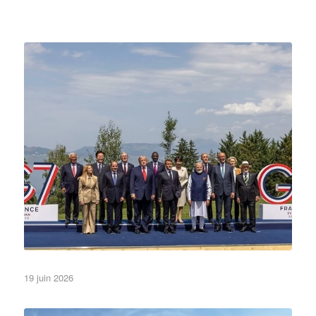
Simple is beautiful
19 juin 2026
•Lettres et Logos•
A la une
Non classé