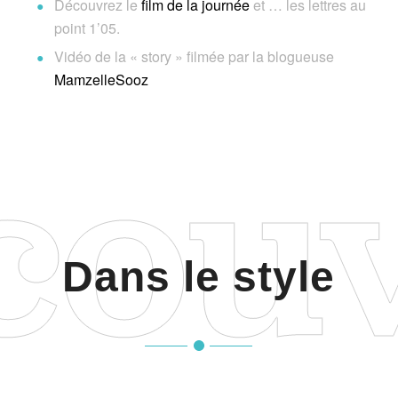
Découvrez le
film de la journée
et … les lettres au
point 1’05.
Vidéo de la « story » filmée par la blogueuse
MamzelleSooz
Dans le style