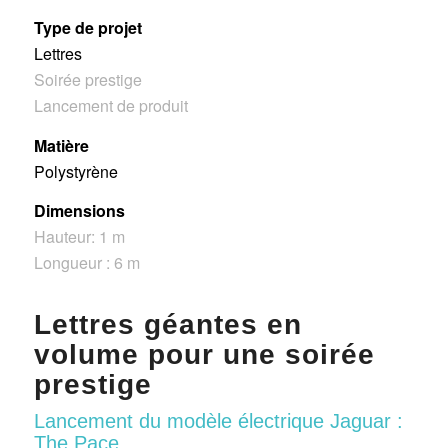
Type de projet
Lettres
Soirée prestige
Lancement de produit
M
atière
Polystyrène
Dimensions
Hauteur: 1 m
Longueur : 6 m
Lettres géantes en
volume pour une soirée
prestige
Lancement du modèle électrique Jaguar :
The Pace