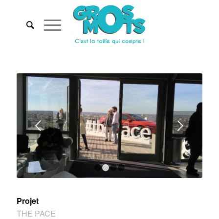
Suivant
1
2
3
4
Projet
THE PACE