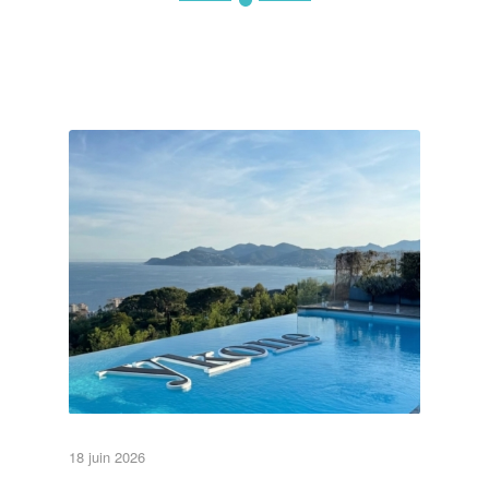
Et oui, nos lettres sont aussi waterproof
•Lettres et Logos•
•Piscine•
A la une
18 juin 2026
Non classé