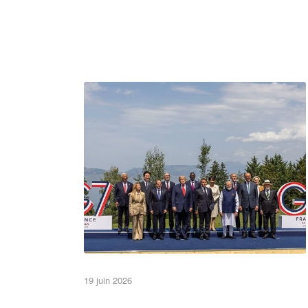
Simple is beautiful
•Lettres et Logos•
A la une
19 juin 2026
Non classé