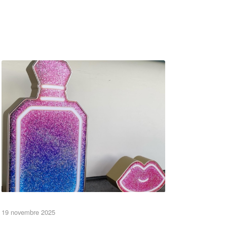
Un détail de matières pour sublimer la
•Eléments de décor•
•Objets•
19 novembre 2025
•Vitrines•