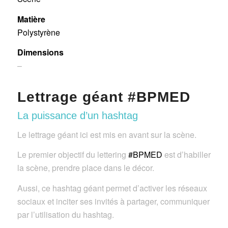
Matière
Polystyrène
Dimensions
–
Lettrage géant #BPMED
La puissance d’un hashtag
Le lettrage géant ici est mis en avant sur la scène.
Le premier objectif du lettering
#BPMED
est d’habiller
la scène, prendre place dans le décor.
Aussi, ce hashtag géant permet d’activer les réseaux
sociaux et inciter ses invités à partager, communiquer
par l’utilisation du hashtag.