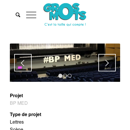
Suivant
1
2
3
Projet
BP MED
Type de projet
Lettres
Scène