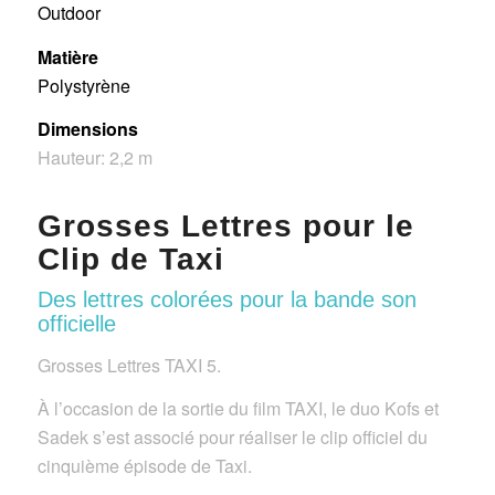
Outdoor
Matière
Polystyrène
Dimensions
Hauteur: 2,2 m
Grosses Lettres pour le
Clip de Taxi
Des lettres colorées pour la bande son
officielle
Grosses Lettres TAXI 5.
À l’occasion de la sortie du film TAXI, le duo Kofs et
Sadek s’est associé pour réaliser le clip officiel du
cinquième épisode de Taxi.