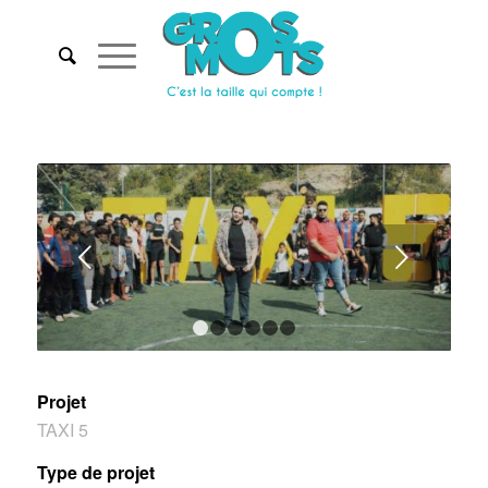
Suivant
1
2
3
4
5
6
Projet
TAXI 5
Type de projet