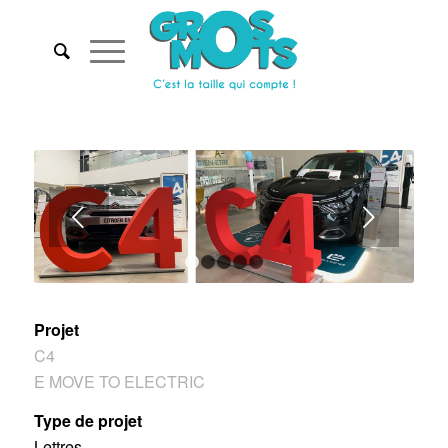
Suivant
1
2
3
4
5
Projet
C4
E MOVE TO ELECTRIC
Type de projet
Lettres