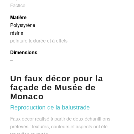
Factice
Matière
Polystyrène
résine
peinture texturée et à effets
Dimensions
–
Un faux décor pour la
façade de Musée de
Monaco
Reproduction de la balustrade
Faux décor réalisé à partir de deux échantillons.
prélevés : textures, couleurs et aspects ont été