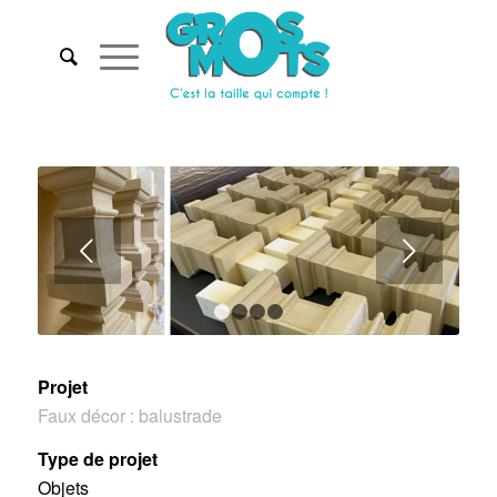
Suivant
1
2
3
4
Projet
Faux décor : balustrade
Type de projet
Objets