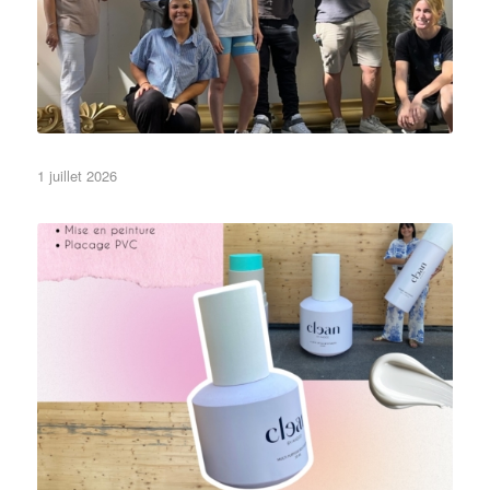
1 juillet 2026
•Festivals•
•Objets•
3D
Non classé
l’or !
factices cosmétiques des grands, des gros