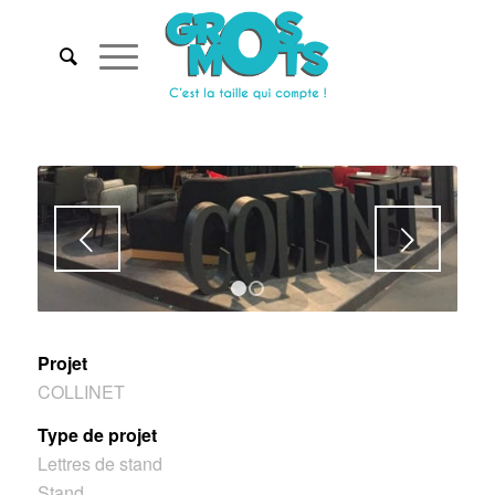
Suivant
1
2
Projet
COLLINET
Type de projet
Lettres de stand
Stand