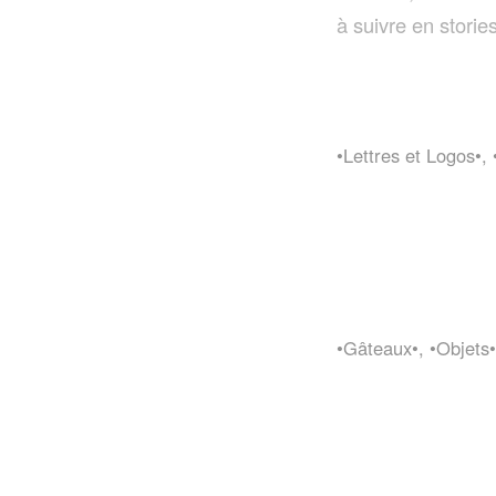
à suivre en stori
•Lettres et Logos•
,
•Gâteaux•
,
•Objets•