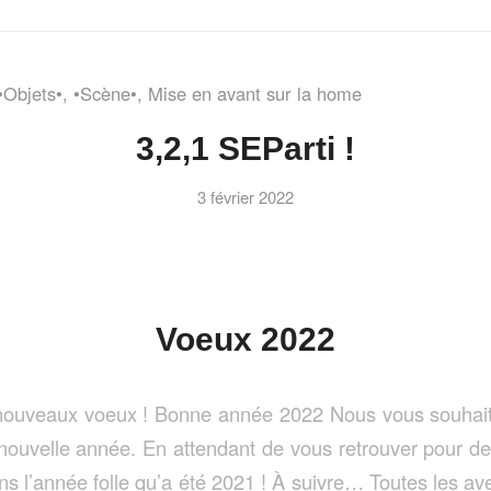
•Objets•
,
•Scène•
,
Mise en avant sur la home
3,2,1 SEParti !
3 février 2022
Voeux 2022
nouveaux voeux ! Bonne année 2022 Nous vous souhait
nouvelle année. En attendant de vous retrouver pour d
ns l’année folle qu’a été 2021 ! À suivre… Toutes les av