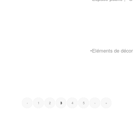
•Eléments de décor
‹
1
2
4
5
›
»
3