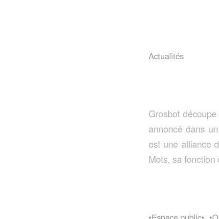
Actualités
Grosbot découpe 
annoncé dans un
est une alliance 
Mots, sa fonction 
•Espace public•
,
•O